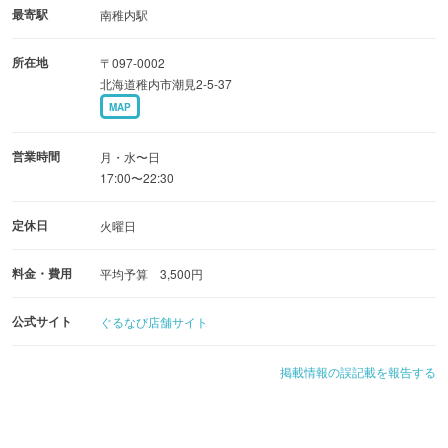
でご注文ください。
最寄駅
南稚内駅
所在地
〒097-0002
様々なメニューがあるから、幅広い年齢の方にご利用いた
北海道稚内市潮見2-5-37
だけます。
MAP
お子さまが好きそうなメニューも揃っているのでご家族で
も安心♪
営業時間
月・水〜日
お友達や同僚との飲み会や、気軽な居酒屋女子会もおすす
17:00〜22:30
め◎
定休日
火曜日
「つぼ八 稚内塩見店」で、素敵な時間をお過ごしくださ
料金・費用
平均予算 3,500円
い。
公式サイト
ぐるなび店舗サイト
掲載情報の誤記載を報告する