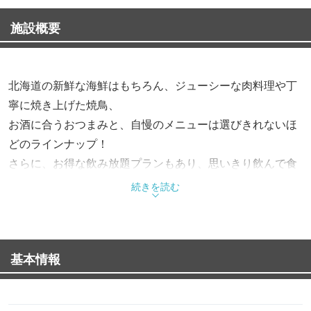
施設概要
北海道の新鮮な海鮮はもちろん、ジューシーな肉料理や丁
寧に焼き上げた焼鳥、
お酒に合うおつまみと、自慢のメニューは選びきれないほ
どのラインナップ！
さらに、お得な飲み放題プランもあり、思いきり飲んで食
べて楽しめます♪
続きを読む
「つぼ八」はご飯ものやソフトドリンクも充実し、意外と
お食事需要に強い店！
基本情報
なので、お酒が飲めない方でも大歓迎！お好きな料理にご
飯・味噌汁をつけて
定食風にしたり、デザートを楽しんだり。自由なスタイル