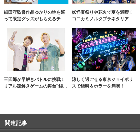
細田守監督作品ゆかりの地を巡
妖怪夏祭りや花火で夏を満喫！
って限定グッズがもらえるチャ
コニカミノルタプラネタリア
ンス！
TOKYO
三四郎が早解きバトルに挑戦！
涼しく過ごせる東京ジョイポリ
リアル謎解きゲームの舞台"錦糸
スで絶叫＆ホラーを満喫！
町PARCO・楽天地"を巡る！
関連記事