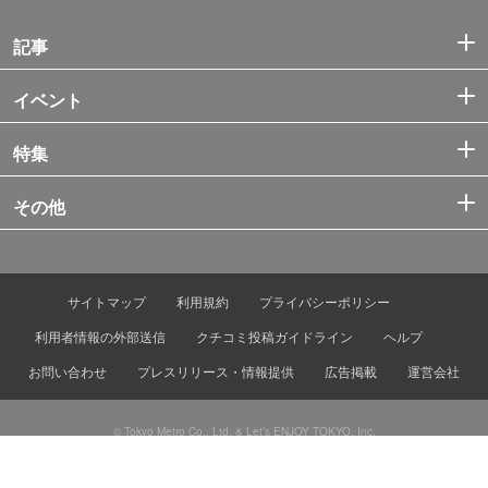
記事
イベント
特集
その他
サイトマップ
利用規約
プライバシーポリシー
利用者情報の外部送信
クチコミ投稿ガイドライン
ヘルプ
お問い合わせ
プレスリリース・情報提供
広告掲載
運営会社
© Tokyo Metro Co., Ltd. & Let’s ENJOY TOKYO, Inc.