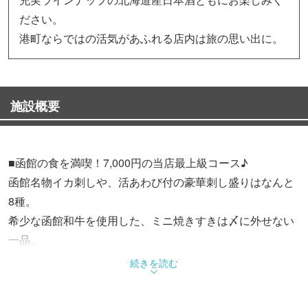
ださい。
港町ならではの活気があふれる店内は旅の思い出に。
施設概要
■函館の食を満喫！7,000円の当店最上級コース♪
函館名物イカ刺しや、活あわび付の豪華刺し盛りはなんと
8種。
希少な函館和牛を使用した、ミニ焼きすきは〆に外せない
一品。
お通しからデザートまで、道南の代表格・函館を感じるお
続きを読む
しながきです。