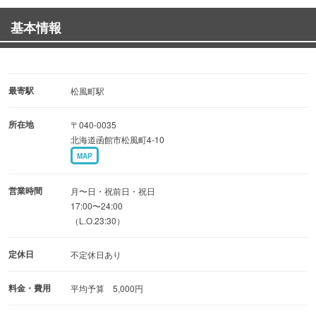
■日本酒は北海道産を中心に全品500円均一！
基本情報
北海道の日本酒を中心に、海の幸との相性を考えた品揃
え。
お客様のお好みにあわせて冷・燗でお出しいたします。
プラス2,000円でコースも日本酒全品飲み放題付に。
最寄駅
松風町駅
所在地
〒040-0035
■何度でも足を運びたくなるような活気ある店内
北海道函館市松風町4-10
気軽に楽しめる酒場は自然と訪れる人々を惹きつける。
MAP
店主の心意気が、オープンキッチンから店内に伝播しま
す。
営業時間
月〜日・祝前日・祝日
静かでゆっくりとした時間を楽しみたい方には個室がおす
17:00〜24:00
（L.O.23:30）
すめです。
定休日
不定休日あり
料金・費用
平均予算 5,000円