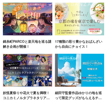
町PARCO・楽天地"を巡る！
錦糸町PARCOと楽天地を巡る謎
17種類の彩り豊かなおばんざい
解き企画が開催！
から自由にチョイス！
妖怪夏祭りや花火で夏を満喫！
細田守監督作品ゆかりの地を巡
コニカミノルタプラネタリア
って限定グッズがもらえるチャ
TOKYO
ンス！