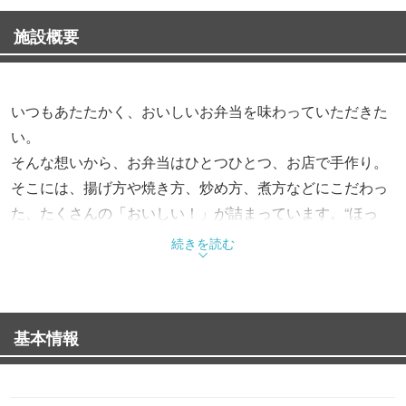
施設概要
いつもあたたかく、おいしいお弁当を味わっていただきた
い。
そんな想いから、お弁当はひとつひとつ、お店で手作り。
そこには、揚げ方や焼き方、炒め方、煮方などにこだわっ
た、たくさんの「おいしい！」が詰まっています。“ほっ
と”できるお弁当で、“もっと”お客様を笑顔にする。これか
続きを読む
らも、そんなお弁当をお届けします。
基本情報