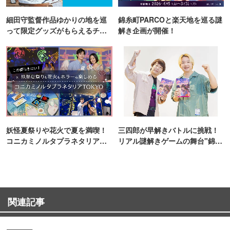
細田守監督作品ゆかりの地を巡
錦糸町PARCOと楽天地を巡る謎
って限定グッズがもらえるチャ
解き企画が開催！
ンス！
妖怪夏祭りや花火で夏を満喫！
三四郎が早解きバトルに挑戦！
コニカミノルタプラネタリア
リアル謎解きゲームの舞台"錦糸
TOKYO
町PARCO・楽天地"を巡る！
関連記事