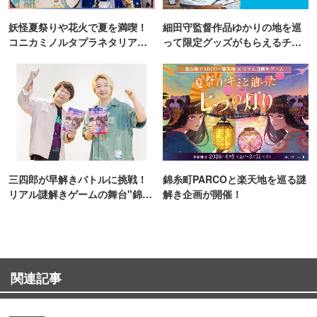
妖怪夏祭りや花火で夏を満喫！
細田守監督作品ゆかりの地を巡
コニカミノルタプラネタリア
って限定グッズがもらえるチャ
TOKYO
ンス！
三四郎が早解きバトルに挑戦！
錦糸町PARCOと楽天地を巡る謎
リアル謎解きゲームの舞台"錦糸
解き企画が開催！
町PARCO・楽天地"を巡る！
関連記事