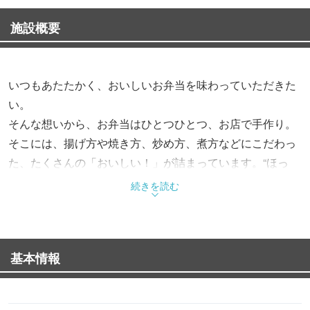
施設概要
いつもあたたかく、おいしいお弁当を味わっていただきた
い。
そんな想いから、お弁当はひとつひとつ、お店で手作り。
そこには、揚げ方や焼き方、炒め方、煮方などにこだわっ
た、たくさんの「おいしい！」が詰まっています。“ほっ
と”できるお弁当で、“もっと”お客様を笑顔にする。これか
続きを読む
らも、そんなお弁当をお届けします。
基本情報