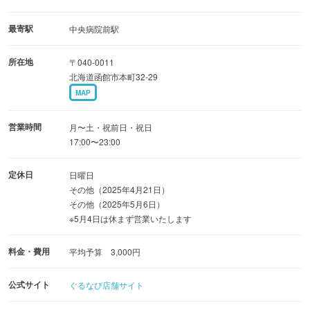
３時間飲み放題付き 5000円コース
３時間飲み放題付き、２時間食べ放題 5500円コース
最寄駅
中央病院前駅
所在地
〒040-0011
お一人でのちょい呑みから30名様までのガッツリ飲み会ま
北海道函館市本町32-29
で、
MAP
様々なシーンでご利用くださいませ♪
営業時間
月〜土・祝前日・祝日
17:00〜23:00
定休日
日曜日
その他（2025年4月21日）
その他（2025年5月6日）
※5月4日は休まず営業いたします
料金・費用
平均予算 3,000円
公式サイト
ぐるなび店舗サイト