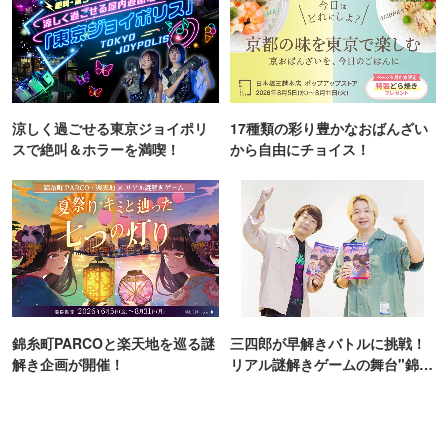
涼しく過ごせる東京ジョイポリ
17種類の彩り豊かなおばんざい
スで絶叫＆ホラーを満喫！
から自由にチョイス！
錦糸町PARCOと楽天地を巡る謎
三四郎が早解きバトルに挑戦！
解き企画が開催！
リアル謎解きゲームの舞台"錦糸
町PARCO・楽天地"を巡る！