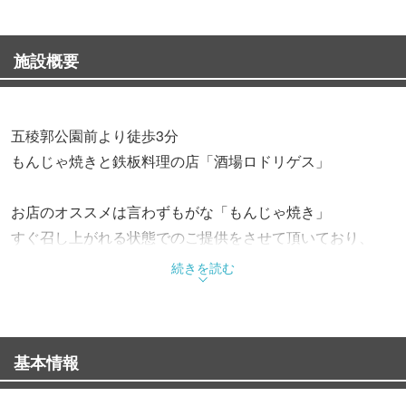
施設概要
五稜郭公園前より徒歩3分
もんじゃ焼きと鉄板料理の店「酒場ロドリゲス」
お店のオススメは言わずもがな「もんじゃ焼き」
すぐ召し上がれる状態でのご提供をさせて頂いており、
そのまま食べても良し、少し焦がして食べて良しです♪
続きを読む
五稜郭近郊では破格の1650円120分飲み放題も人気です！
基本情報
大満足の３時間飲み放題が嬉しい宴会コース♪
３時間飲み放題付き 4500円コース