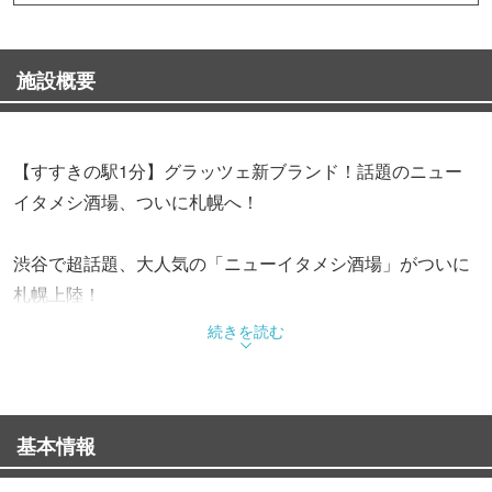
施設概要
【すすきの駅1分】グラッツェ新ブランド！話題のニュー
イタメシ酒場、ついに札幌へ！
渋谷で超話題、大人気の「ニューイタメシ酒場」がついに
札幌上陸！
ひと手間加えた創作小皿料理が豊富で、流行り・映えを追
続きを読む
求しつつ「本当に美味しい逸品」をご提供するグラッツェ
の新ブランドです。
食材にもしっかりこだわり契約農家直送の旬野菜や新鮮魚
基本情報
介などを主役に。
きたあかりのトリュフもちふわニョッキ、窯焼きピザは感