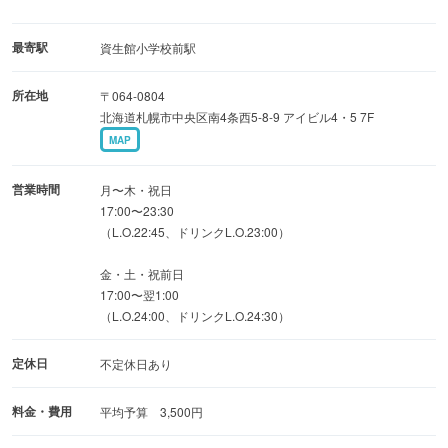
動必至。
洗練された空間はSNS映えも抜群。
最寄駅
資生館小学校前駅
日常の行きつけとしても、友人との食事やデートにも。
所在地
〒064-0804
活気溢れるトレンド酒場で、記憶に残る最高の食体験を！
北海道札幌市中央区南4条西5-8-9 アイビル4・5 7F
MAP
営業時間
月〜木・祝日
17:00〜23:30
（L.O.22:45、ドリンクL.O.23:00）
金・土・祝前日
17:00〜翌1:00
（L.O.24:00、ドリンクL.O.24:30）
定休日
不定休日あり
料金・費用
平均予算 3,500円