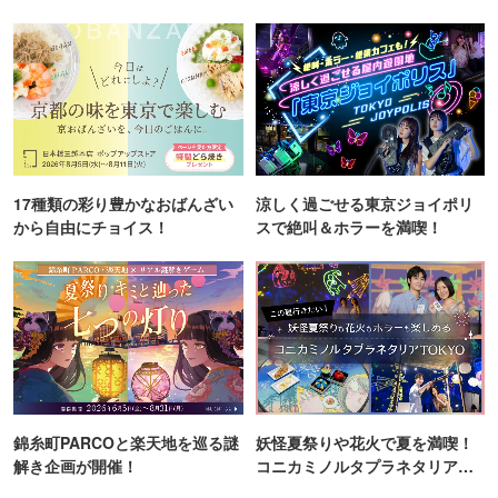
町PARCO・楽天地"を巡る！
ンス！
17種類の彩り豊かなおばんざい
涼しく過ごせる東京ジョイポリ
から自由にチョイス！
スで絶叫＆ホラーを満喫！
錦糸町PARCOと楽天地を巡る謎
妖怪夏祭りや花火で夏を満喫！
解き企画が開催！
コニカミノルタプラネタリア
TOKYO