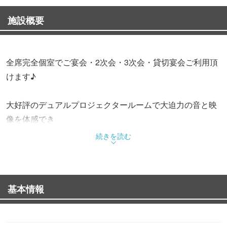
施設概要
全席完全個室でご宴会・2次会・3次会・貸切宴会ご利用頂
けます♪
大好評のデュアルプロジェクタールームで大迫力の音と映
像を体感でき
設備が充実
続きを読む
種類豊富なドリンク・フードメニューもご用意
ブルーレイ/DVD再生対応で無料WiFiも完備
基本情報
スマホやPCも接続可能でテレワークにもおすすめ
電子タバコ専用ルームも御座います