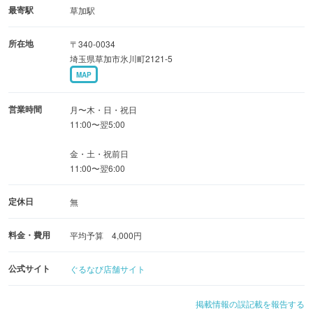
最寄駅
草加駅
各種電子マネー・QR決済にも対応
所在地
〒340-0034
学生用フリータイムなどお得なプランもございます♪
埼玉県草加市氷川町2121-5
MAP
営業時間
月〜木・日・祝日
11:00〜翌5:00
金・土・祝前日
11:00〜翌6:00
定休日
無
料金・費用
平均予算 4,000円
公式サイト
ぐるなび店舗サイト
掲載情報の誤記載を報告する