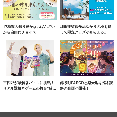
17種類の彩り豊かなおばんざい
細田守監督作品ゆかりの地を巡
から自由にチョイス！
って限定グッズがもらえるチャ
ンス！
三四郎が早解きバトルに挑戦！
錦糸町PARCOと楽天地を巡る謎
リアル謎解きゲームの舞台"錦糸
解き企画が開催！
町PARCO・楽天地"を巡る！