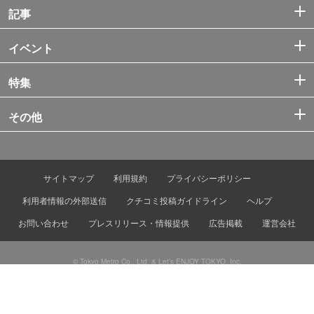
記事
イベント
特集
その他
サイトマップ
利用規約
プライバシーポリシー
利用者情報の外部送信
クチコミ投稿ガイドライン
ヘルプ
お問い合わせ
プレスリリース・情報提供
広告掲載
運営会社
© Tokyo Metro Co., Ltd. & Let’s ENJOY TOKYO, Inc.