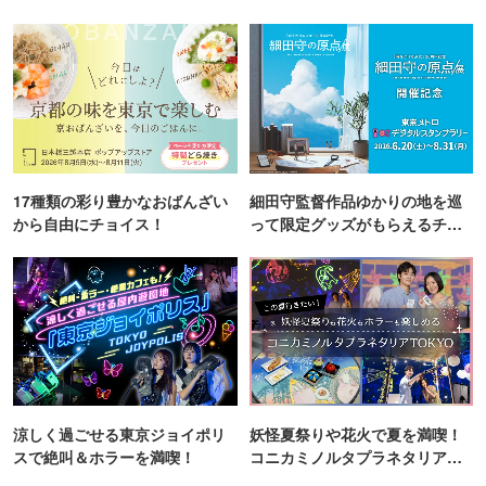
町PARCO・楽天地"を巡る！
17種類の彩り豊かなおばんざい
細田守監督作品ゆかりの地を巡
から自由にチョイス！
って限定グッズがもらえるチャ
ンス！
涼しく過ごせる東京ジョイポリ
妖怪夏祭りや花火で夏を満喫！
スで絶叫＆ホラーを満喫！
コニカミノルタプラネタリア
TOKYO