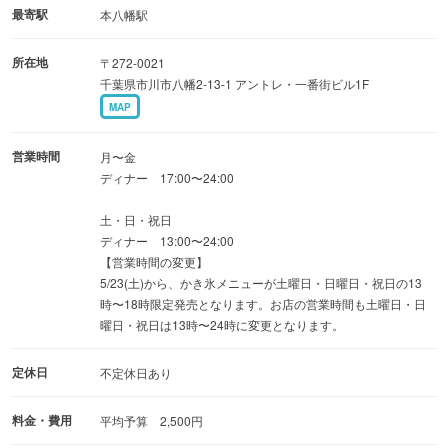
当店のこだわり食材や調理法、空間から接客まで。お客様
最寄駅
本八幡駅
をおもてなし。
所在地
〒272-0021
千葉県市川市八幡2-13-1 アントレ・一番街ビル1F
MAP
営業時間
月〜金
ディナー 17:00〜24:00
土・日・祝日
ディナー 13:00〜24:00
【営業時間の変更】
5/23(土)から、かき氷メニューが土曜日・日曜日・祝日の13
時〜18時限定発売となります。お店の営業時間も土曜日・日
曜日・祝日は13時〜24時に変更となります。
定休日
不定休日あり
料金・費用
平均予算 2,500円