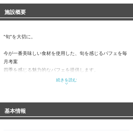
施設概要
"旬"を大切に。
今が一番美味しい食材を使用した、旬を感じるパフェを毎
月考案
四季を感じる魅力的なパフェを提供します。
続きを読む
層ごとに異なる味わいや食感を丁寧に重ね合わせ
洗練された味わいをお楽しみいただけます。
基本情報
温かな電球の灯る落ち着いた空間で、
少し贅沢な大人のひとときをお過ごしください。