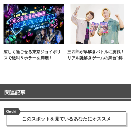
TOKYO
ンス！
涼しく過ごせる東京ジョイポリ
三四郎が早解きバトルに挑戦！
スで絶叫＆ホラーを満喫！
リアル謎解きゲームの舞台"錦糸
町PARCO・楽天地"を巡る！
関連記事
Check!
このスポットを見ている
あなたにオススメ