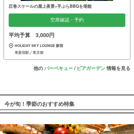
圧巻スケールの屋上夜景×手ぶらBBQを堪能
空席確認・予約
平均予算 3,000円
HOLIDAY SKY LOUNGE 新宿
東新宿駅／東京都
他の
バーベキュー
/
ビアガーデン
情報を見る
今が旬！季節のおすすめ特集