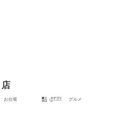
ト店
お台場
グルメ