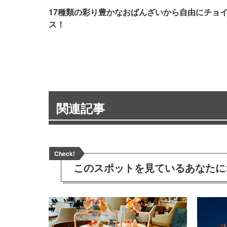
17種類の彩り豊かなおばんざいから自由にチョ
ス！
関連記事
Check!
このスポットを見ている
あなたに