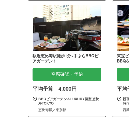
駅近恵比寿駅徒歩1分×手ぶらBBQビ
東宝ビ
アガーデン！
BBQ
空席確認・予約
平均予算 4,000円
平均予
BBQビアガーデン＆LUXURY個室 恵比
新宿
寿TOKYO
Te
恵比寿駅／東京都
西