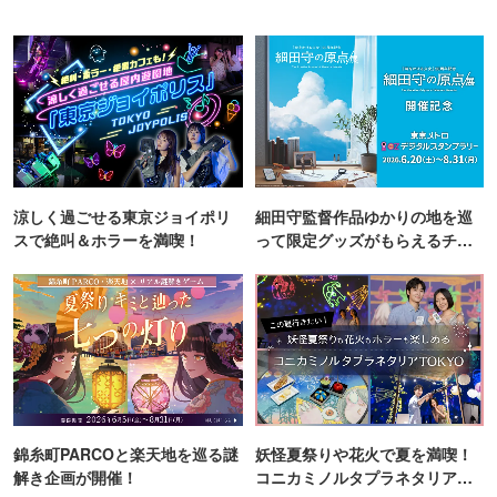
涼しく過ごせる東京ジョイポリ
細田守監督作品ゆかりの地を巡
スで絶叫＆ホラーを満喫！
って限定グッズがもらえるチャ
ンス！
錦糸町PARCOと楽天地を巡る謎
妖怪夏祭りや花火で夏を満喫！
解き企画が開催！
コニカミノルタプラネタリア