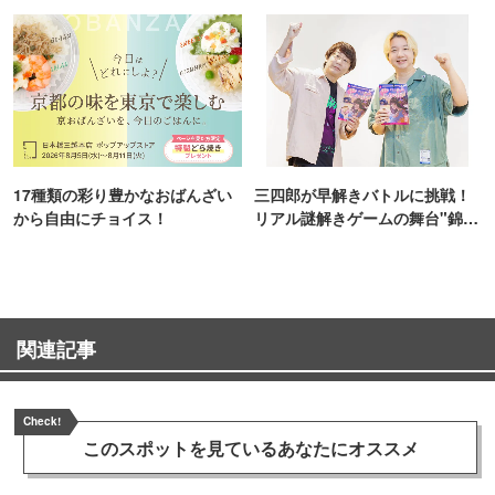
TOKYO
17種類の彩り豊かなおばんざい
三四郎が早解きバトルに挑戦！
から自由にチョイス！
リアル謎解きゲームの舞台"錦糸
町PARCO・楽天地"を巡る！
関連記事
Check!
このスポットを見ている
あなたにオススメ