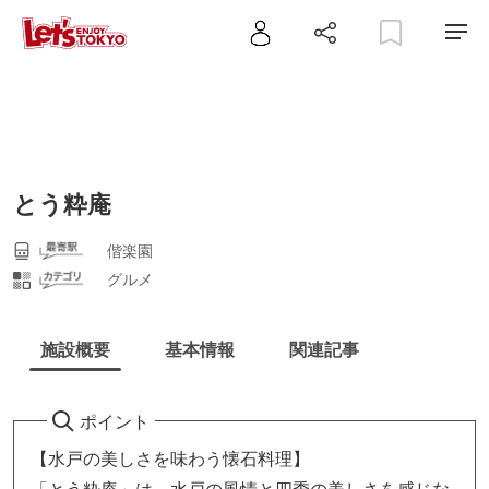
とう粋庵
偕楽園
グルメ
施設概要
基本情報
関連記事
ポイント
【水戸の美しさを味わう懐石料理】
「とう粋庵」は、水戸の風情と四季の美しさを感じな