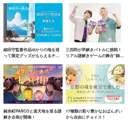
TOKYO
細田守監督作品ゆかりの地を巡
三四郎が早解きバトルに挑戦！
って限定グッズがもらえるチャ
リアル謎解きゲームの舞台"錦糸
ンス！
町PARCO・楽天地"を巡る！
錦糸町PARCOと楽天地を巡る謎
17種類の彩り豊かなおばんざい
解き企画が開催！
から自由にチョイス！