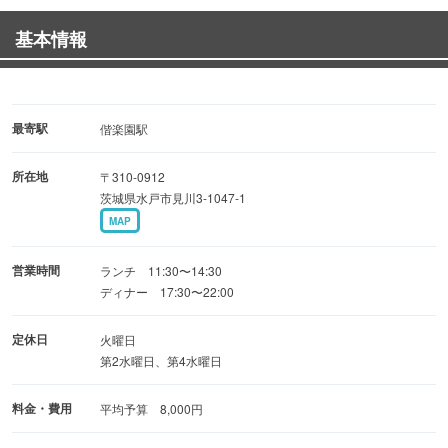
基本情報
料理長が腕をふるったお料理とともに、心を満たす至福の
ひとときをお過ごしください。
水戸の魅力を五感で楽しむ、極上の懐石料理をぜひご堪能
最寄駅
偕楽園駅
ください。
所在地
〒310-0912
茨城県水戸市見川3-1047-1
ご予約・お問い合わせはお気軽にどうぞ。
MAP
営業時間
ランチ 11:30〜14:30
ディナー 17:30〜22:00
定休日
火曜日
第2水曜日、第4水曜日
料金・費用
平均予算 8,000円