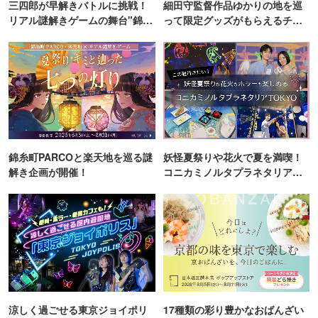
三四郎が早解きバトルに挑戦！
細田守監督作品ゆかりの地を巡
リアル謎解きゲームの舞台"錦糸
って限定グッズがもらえるチャ
町PARCO・楽天地"を巡る！
ンス！
錦糸町PARCOと楽天地を巡る謎
妖怪夏祭りや花火で夏を満喫！
解き企画が開催！
コニカミノルタプラネタリア
TOKYO
涼しく過ごせる東京ジョイポリ
17種類の彩り豊かなおばんざい