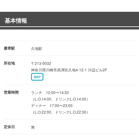
一本一本丁寧に仕上げる手打ち串焼き！
基本情報
◆全国の地酒を8種以上、山崎12年や白州などプレミアム
ウイスキーも常時ご用意！
◆掘りごたつの個室やカウンター席
最寄駅
久地駅
団体利用にも◎落ち着いた雰囲気の店内には、カウンター
所在地
〒213-0032
席やテーブル席、掘りごたつ個室を完備！
神奈川県川崎市高津区久地4-12-1 川辺ビル2F
お子様連れ大歓迎！
MAP
営業時間
ランチ 12:00〜14:30
（L.O.14:00、ドリンクL.O.14:00）
ディナー 17:00〜23:00
（L.O.22:00、ドリンクL.O.22:30）
定休日
無