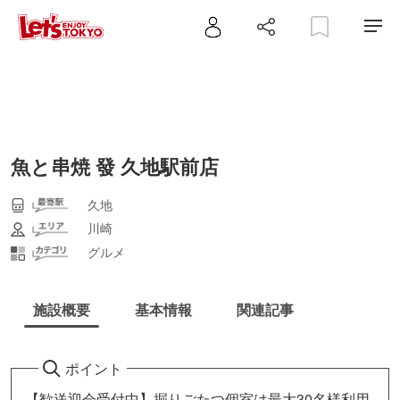
魚と串焼 發 久地駅前店
久地
川崎
グルメ
施設概要
基本情報
関連記事
ポイント
【歓送迎会受付中】掘りごたつ個室は最大30名様利用