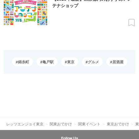
テナショップ
錦糸町
亀戸駅
東京
グルメ
居酒屋
レッツエンジョイ東京
関東おでかけ
関東イベント
東京おでかけ
東
Follow Us