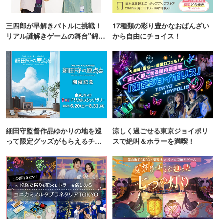
三四郎が早解きバトルに挑戦！
17種類の彩り豊かなおばんざい
リアル謎解きゲームの舞台"錦糸
から自由にチョイス！
町PARCO・楽天地"を巡る！
細田守監督作品ゆかりの地を巡
涼しく過ごせる東京ジョイポリ
って限定グッズがもらえるチャ
スで絶叫＆ホラーを満喫！
ンス！