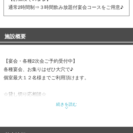
通常2時間制⇒３時間飲み放題付宴会コースをご用意♪
施設概要
【宴会・各種2次会ご予約受付中】
各種宴会、お集りはぜひ大穴で♪
個室最大１２名様までご利用頂けます。
☆貸し切り応相談☆
最大８２名様までご利用可能です。
続きを読む
★歓迎会＆送別会★
[牛出汁おでん鍋コース][牛すき焼き鍋コース]［大穴逸品コ