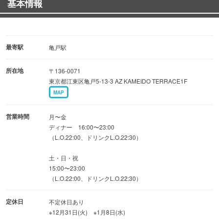
基本情報
ース］を各種ご用意しております。
ご用途に合わせたコースをお選びください！！
お値段そのまま！3時間飲み放題付宴会も♪
最寄駅
亀戸駅
★店内喫煙所・ＴＶ設置★
所在地
〒136-0071
喫煙所完備♪愛煙家の皆様、大穴でのお時間を存分にお楽
東京都江東区亀戸5-13-3 AZ KAMEIDO TERRACE1F
しみください。
MAP
ＴＶを６台設置しておりますので、スポーツ観戦も◎
営業時間
月〜金
※当店はインボイス制度『適格請求書発行事業者』です。
ディナー 16:00〜23:00
（L.O.22:00、ドリンクL.O.22:30）
（登録番号:Ｔ9180001008132）
土・日・祝
15:00〜23:00
（L.O.22:00、ドリンクL.O.22:30）
定休日
不定休日あり
※12月31日(火) ※1月8日(水)