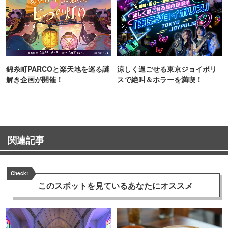
錦糸町PARCOと楽天地を巡る謎
涼しく過ごせる東京ジョイポリ
解き企画が開催！
スで絶叫＆ホラーを満喫！
関連記事
Check!
このスポットを見ている
あなたにオススメ