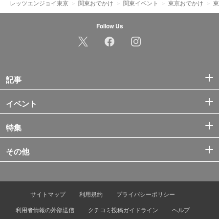
レッツエンジョイ東京
関東おでかけ
関東イベント
東京おでかけ
東
Follow Us
記事
イベント
特集
その他
サイトマップ
利用規約
プライバシーポリシー
利用者情報の外部送信
クチコミ投稿ガイドライン
ヘルプ