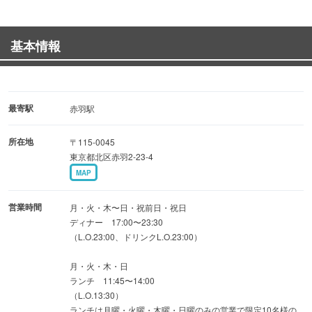
ださい
【青魚】鹿児島県出水郡長島町の「むじょか鯖」脂乗り
基本情報
抜群なのにサッパリ
【 酒 】日本酒やクラフトジンなど和酒/洋酒と豊富に取
り揃え
見た目は煮アナゴ！？穴子ポテサラも注目の逸品!
最寄駅
赤羽駅
所在地
〒115-0045
■落ち着いた店内
東京都北区赤羽2-23-4
木のぬくもりとシックな配色の店内は落ち着いた雰囲気
MAP
で食事が出来ます。
《カウンター席》カウンターは8名様まで
営業時間
月・火・木〜日・祝前日・祝日
《テーブル席》店内奥には4名テーブル×2席
ディナー 17:00〜23:30
（L.O.23:00、ドリンクL.O.23:00）
普段使いから接待など大切な方のおもてなしにもご利用
ください。
月・火・木・日
ランチ 11:45〜14:00
（L.O.13:30）
店主自ら食材調達に出る事も...
ランチは月曜・火曜・木曜・日曜のみの営業で限定10名様の