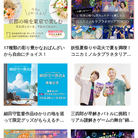
17種類の彩り豊かなおばんざい
妖怪夏祭りや花火で夏を満喫！
から自由にチョイス！
コニカミノルタプラネタリア
TOKYO
細田守監督作品ゆかりの地を巡
三四郎が早解きバトルに挑戦！
って限定グッズがもらえるチャ
リアル謎解きゲームの舞台"錦糸
ンス！
町PARCO・楽天地"を巡る！