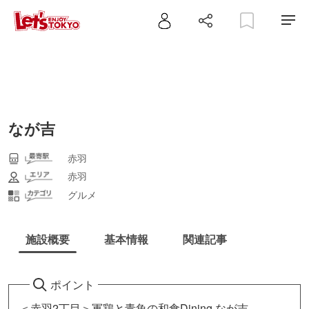
なが吉
赤羽
赤羽
グルメ
施設概要
基本情報
関連記事
ポイント
＜赤羽2丁目＞軍鶏と青魚の和食Dining なが吉