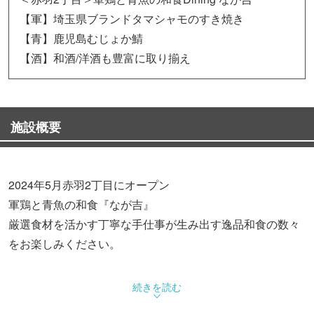
【軍】埼玉県ブランドタマシャモのすき焼き
【青】鹿児島むじょか鯖
【酒】和酒/洋酒も豊富に取り揃え
施設概要
2024年5月赤羽2丁目にオープン
軍鶏と青魚の和食『なが吉』
厳選食材を活かす丁寧な手仕事が生み出す逸品和食の数々
をお楽しみください。
■食べるべき逸品
続きを読む
【軍鶏】埼玉県唯一の銘柄鶏「タマシャモ」をご堪能く