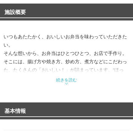
施設概要
いつもあたたかく、おいしいお弁当を味わっていただきた
い。
そんな想いから、お弁当はひとつひとつ、お店で手作り。
そこには、揚げ方や焼き方、炒め方、煮方などにこだわっ
た、たくさんの「おいしい！」が詰まっています。“ほっ
と”できるお弁当で、“もっと”お客様を笑顔にする。これか
続きを読む
らも、そんなお弁当をお届けします。
基本情報