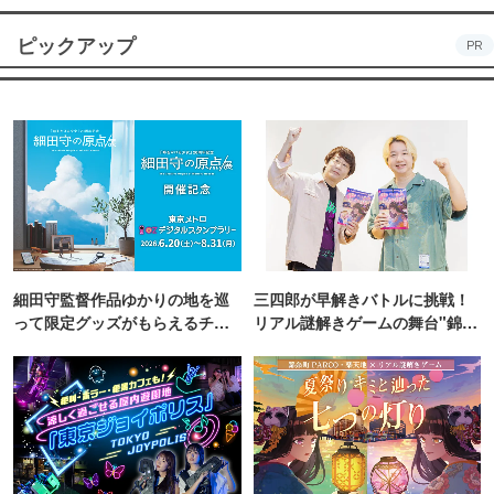
ピックアップ
PR
細田守監督作品ゆかりの地を巡
三四郎が早解きバトルに挑戦！
って限定グッズがもらえるチャ
リアル謎解きゲームの舞台"錦糸
ンス！
町PARCO・楽天地"を巡る！