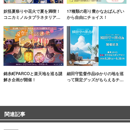
妖怪夏祭りや花火で夏を満喫！
17種類の彩り豊かなおばんざい
コニカミノルタプラネタリア
から自由にチョイス！
TOKYO
錦糸町PARCOと楽天地を巡る謎
細田守監督作品ゆかりの地を巡
解き企画が開催！
って限定グッズがもらえるチャ
ンス！
関連記事