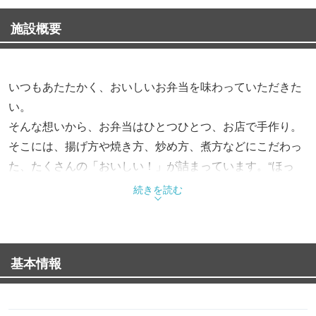
施設概要
いつもあたたかく、おいしいお弁当を味わっていただきた
い。
そんな想いから、お弁当はひとつひとつ、お店で手作り。
そこには、揚げ方や焼き方、炒め方、煮方などにこだわっ
た、たくさんの「おいしい！」が詰まっています。“ほっ
と”できるお弁当で、“もっと”お客様を笑顔にする。これか
続きを読む
らも、そんなお弁当をお届けします。
基本情報