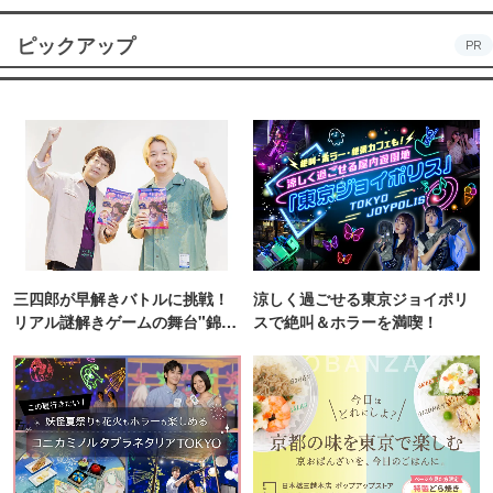
ピックアップ
PR
三四郎が早解きバトルに挑戦！
涼しく過ごせる東京ジョイポリ
リアル謎解きゲームの舞台"錦糸
スで絶叫＆ホラーを満喫！
町PARCO・楽天地"を巡る！