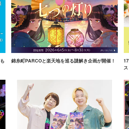
も
錦糸町PARCOと楽天地を巡る謎解き企画が開催！
1
ス