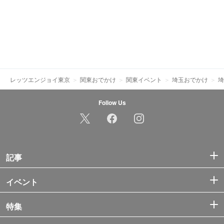
レッツエンジョイ東京
関東おでかけ
関東イベント
埼玉おでかけ
埼
Follow Us
記事
イベント
特集