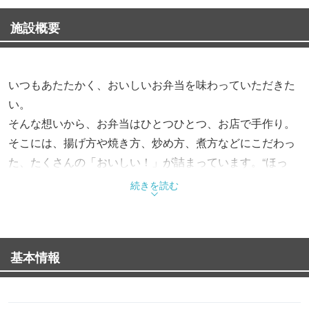
施設概要
いつもあたたかく、おいしいお弁当を味わっていただきた
い。
そんな想いから、お弁当はひとつひとつ、お店で手作り。
そこには、揚げ方や焼き方、炒め方、煮方などにこだわっ
た、たくさんの「おいしい！」が詰まっています。“ほっ
と”できるお弁当で、“もっと”お客様を笑顔にする。これか
続きを読む
らも、そんなお弁当をお届けします。
基本情報