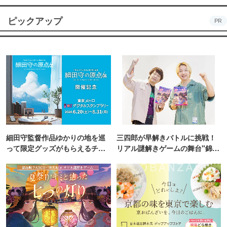
ピックアップ
PR
細田守監督作品ゆかりの地を巡
三四郎が早解きバトルに挑戦！
って限定グッズがもらえるチャ
リアル謎解きゲームの舞台"錦糸
ンス！
町PARCO・楽天地"を巡る！