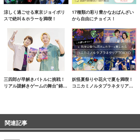
涼しく過ごせる東京ジョイポリ
17種類の彩り豊かなおばんざい
スで絶叫＆ホラーを満喫！
から自由にチョイス！
三四郎が早解きバトルに挑戦！
妖怪夏祭りや花火で夏を満喫！
リアル謎解きゲームの舞台"錦糸
コニカミノルタプラネタリア
町PARCO・楽天地"を巡る！
TOKYO
関連記事