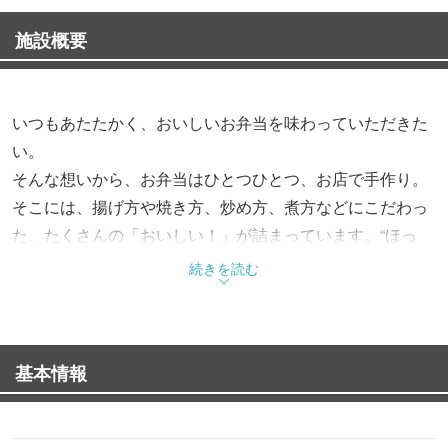
施設概要
いつもあたたかく、おいしいお弁当を味わっていただきた
い。
そんな想いから、お弁当はひとつひとつ、お店で手作り。
そこには、揚げ方や焼き方、炒め方、煮方などにこだわっ
た、たくさんの「おいしい！」が詰まっています。“ほっ
と”できるお弁当で、“もっと”お客様を笑顔にする。これか
続きを読む
らも、そんなお弁当をお届けします。
基本情報