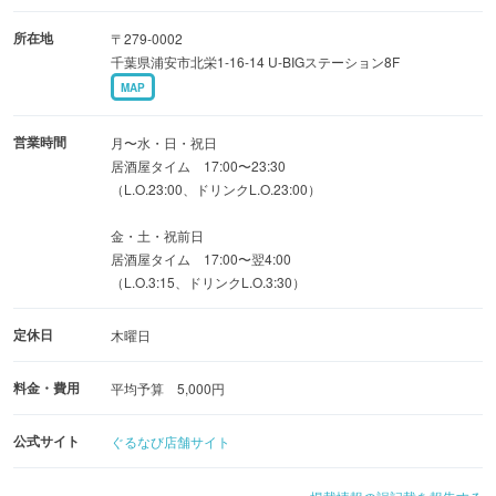
人様から団体様まで幅広く楽しめます！
所在地
〒279-0002
千葉県浦安市北栄1-16-14 U-BIGステーション8F
MAP
営業時間
月〜水・日・祝日
居酒屋タイム 17:00〜23:30
（L.O.23:00、ドリンクL.O.23:00）
金・土・祝前日
居酒屋タイム 17:00〜翌4:00
（L.O.3:15、ドリンクL.O.3:30）
定休日
木曜日
料金・費用
平均予算 5,000円
公式サイト
ぐるなび店舗サイト