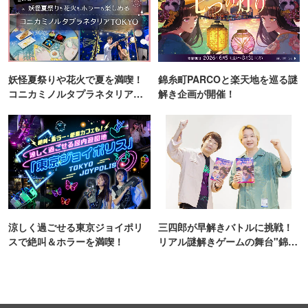
妖怪夏祭りや花火で夏を満喫！
錦糸町PARCOと楽天地を巡る謎
コニカミノルタプラネタリア
解き企画が開催！
TOKYO
涼しく過ごせる東京ジョイポリ
三四郎が早解きバトルに挑戦！
スで絶叫＆ホラーを満喫！
リアル謎解きゲームの舞台"錦糸
町PARCO・楽天地"を巡る！