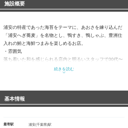
施設概要
浦安の特産であった海苔をテーマに、あおさを練り込んだ
「浦安へぎ蕎麦」を名物とし、鴨すき、鴨しゃぶ、豊洲仕
入れの鮪と海鮮つまみを楽しめるお店。
・雰囲気
落ち着いた和を感じられる店内と明るいスタッフで30代〜
４０代を中心にご好評いただいております。
続きを読む
・お料理
地元の海苔を使用した名物へぎ蕎麦や、鴨肉の鍋、新鮮な
基本情報
海鮮を使った丼ものなどが人気です。
一品料理やお酒の種類も多く、お仕事終わりの一杯にも最
適です。
おつまみから〆まで充実のラインナップを誇る当店はお一
最寄駅
浦安(千葉県)駅