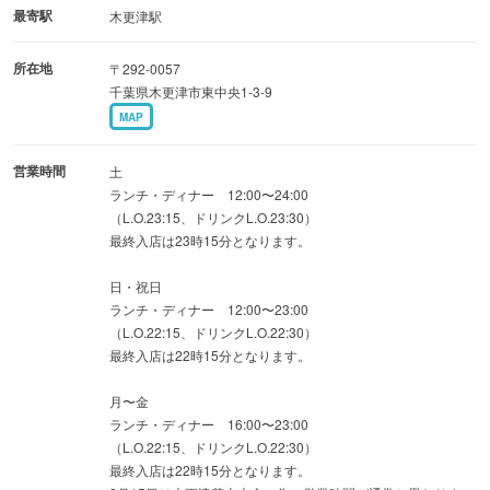
名前の通りなめらかな口当たりでまるでシルクのよう！！
最寄駅
木更津駅
中は旨味がぎっしりの特製ねぎ塩とご一緒に！
所在地
〒292-0057
1419円(税込)
千葉県木更津市東中央1-3-9
MAP
【A5黒毛和牛】ミスジ贅沢8秒炙り
口のなかでとろけるジューシーさがあり、優しい味わいを
営業時間
土
も持つミスジ！
ランチ・ディナー 12:00〜24:00
（L.O.23:15、ドリンクL.O.23:30）
片面8秒ずつ炙って卵黄つけて召し上がれる★旨味を感じ
最終入店は23時15分となります。
られる一品になります！お客様の口に入るまで徹底的にこ
だわりを追及しております！
日・祝日
ランチ・ディナー 12:00〜23:00
1419円(税込)
（L.O.22:15、ドリンクL.O.22:30）
最終入店は22時15分となります。
月〜金
ランチ・ディナー 16:00〜23:00
（L.O.22:15、ドリンクL.O.22:30）
最終入店は22時15分となります。