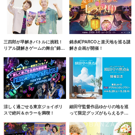
三四郎が早解きバトルに挑戦！
錦糸町PARCOと楽天地を巡る謎
リアル謎解きゲームの舞台"錦糸
解き企画が開催！
町PARCO・楽天地"を巡る！
涼しく過ごせる東京ジョイポリ
細田守監督作品ゆかりの地を巡
スで絶叫＆ホラーを満喫！
って限定グッズがもらえるチャ
ンス！