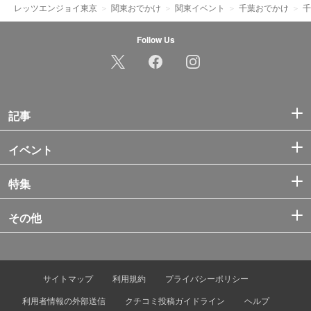
レッツエンジョイ東京
関東おでかけ
関東イベント
千葉おでかけ
千
Follow Us
記事
イベント
特集
その他
サイトマップ
利用規約
プライバシーポリシー
利用者情報の外部送信
クチコミ投稿ガイドライン
ヘルプ