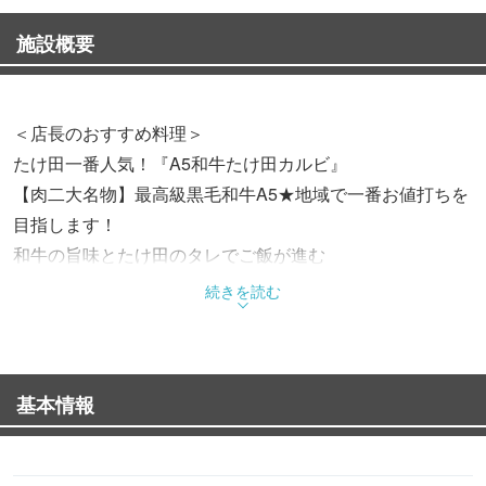
施設概要
＜店長のおすすめ料理＞
たけ田一番人気！『A5和牛たけ田カルビ』
【肉二大名物】最高級黒毛和牛A5★地域で一番お値打ちを
目指します！
和牛の旨味とたけ田のタレでご飯が進む
879円(税込)
続きを読む
【名物タン】食べくらべ
タンが好きな方多いはず！！特上の厚切りタンとねぎ包み
基本情報
シルクタンを
贅沢に一皿で召し上がれる一品です。食べ応えのある、特
上厚切りタン！