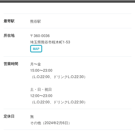
◆創業以来受け継がれる秘伝のタレ
黒毛和牛を美味さを引き出すため、試行錯誤を重ね作り上
最寄駅
熊谷駅
げたもみダレ。
所在地
〒360-0036
肉の部位の特性ごとに計3種類のもみダレを開発いたしま
埼玉県熊谷市桜木町1-53
した。
MAP
つけダレを使わずとも、しっかり味の染み込んだお肉をご
賞味ください。
営業時間
月〜金
15:00〜23:00
（L.O.22:00、ドリンクL.O.22:30）
◆周りを気にせず過ごせる個室席
最大10名様までご利用いただける掘りごたつタイプの個室
土・日・祝日
を完備。
12:00〜23:00
（L.O.22:00、ドリンクL.O.22:30）
プライベート感があり、シックな装いでお食事に集中いた
だけます。
定休日
無
その他（2024年2月6日）