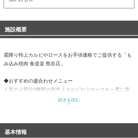
施設概要
霜降り特上カルビやロースをお手頃価格でご提供する「も
み込み焼肉 食道楽 熊谷店」
◆おすすめの盛合わせメニュー
人気の上部位3種類の和牛上カルビや上ロースを一度に楽
しめる「和牛上人気盛合わせ」。
続きを読む
嚙めば嚙むほど上質な脂が口の中で溶け、虜になること間
違いなし◎
そのほかにも、店主自ら厳選し鮮度抜群な「今宵限定5種
基本情報
盛合わせ」などもございます。