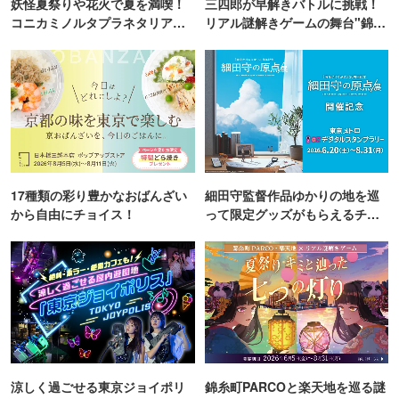
妖怪夏祭りや花火で夏を満喫！
三四郎が早解きバトルに挑戦！
コニカミノルタプラネタリア
リアル謎解きゲームの舞台"錦糸
TOKYO
町PARCO・楽天地"を巡る！
17種類の彩り豊かなおばんざい
細田守監督作品ゆかりの地を巡
から自由にチョイス！
って限定グッズがもらえるチャ
ンス！
涼しく過ごせる東京ジョイポリ
錦糸町PARCOと楽天地を巡る謎