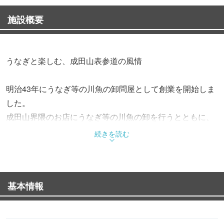
施設概要
うなぎと楽しむ、成田山表参道の風情
明治43年にうなぎ等の川魚の卸問屋として創業を開始しま
した。
成田山界隈のお店にうなぎ等の川魚の卸を行うとともに、
うなぎの調理技術をも他店の板前さんに伝えたことで、
続きを読む
うなぎ料理が成田に広まり、名物となっていきました。
川豊のうなぎは活きたうなぎを店頭でさばき、すぐに焼き
基本情報
上げる昔ながらのスタイル。
卸問屋をやっていた頃の伝統を受け継ぎ、新鮮な状態での
調理を創業以来ずっと大切にしています。