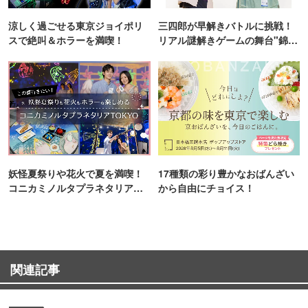
涼しく過ごせる東京ジョイポリ
三四郎が早解きバトルに挑戦！
スで絶叫＆ホラーを満喫！
リアル謎解きゲームの舞台"錦糸
町PARCO・楽天地"を巡る！
妖怪夏祭りや花火で夏を満喫！
17種類の彩り豊かなおばんざい
コニカミノルタプラネタリア
から自由にチョイス！
TOKYO
関連記事