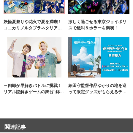
妖怪夏祭りや花火で夏を満喫！
涼しく過ごせる東京ジョイポリ
コニカミノルタプラネタリア
スで絶叫＆ホラーを満喫！
TOKYO
三四郎が早解きバトルに挑戦！
細田守監督作品ゆかりの地を巡
リアル謎解きゲームの舞台"錦糸
って限定グッズがもらえるチャ
町PARCO・楽天地"を巡る！
ンス！
関連記事