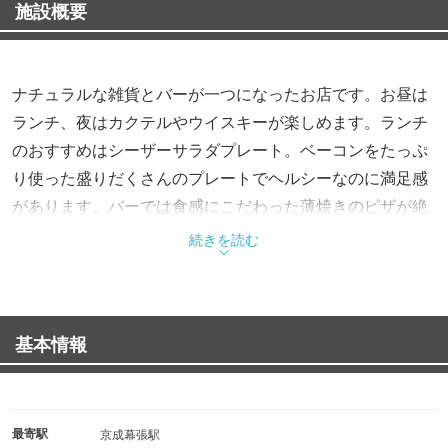
施設概要
ナチュラルな雑貨とバーが一つになったお店です。お昼は
ランチ、夜はカクテルやウイスキーが楽しめます。ランチ
のおすすめはシーザーサラダプレート。ベーコンをたっぷ
り使った盛りだくさんのプレートでヘルシーなのに満足感
があります。バーでは食感にこだわった薄焼きのピザが絶
品です。カクテルやウイスキーとの相性が抜群です。
続きを読む
基本情報
最寄駅
京成幕張駅