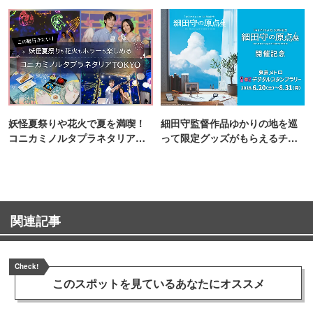
町PARCO・楽天地"を巡る！
妖怪夏祭りや花火で夏を満喫！
細田守監督作品ゆかりの地を巡
コニカミノルタプラネタリア
って限定グッズがもらえるチャ
TOKYO
ンス！
関連記事
Check!
このスポットを見ている
あなたにオススメ