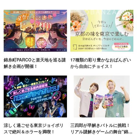
錦糸町PARCOと楽天地を巡る謎
17種類の彩り豊かなおばんざい
解き企画が開催！
から自由にチョイス！
涼しく過ごせる東京ジョイポリ
三四郎が早解きバトルに挑戦！
スで絶叫＆ホラーを満喫！
リアル謎解きゲームの舞台"錦糸