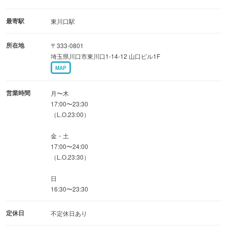
人と、素敵なカップルで、ぜひお越しください。
最寄駅
東川口駅
テイクアウトも引き続き行っておりますので、ぜひご利用
所在地
〒333-0801
ください！！
埼玉県川口市東川口1-14-12 山口ビル1F
MAP
★姉妹店のご案内★
営業時間
月〜木
17:00〜23:30
（L.O.23:00）
金・土
17:00〜24:00
（L.O.23:30）
日
16:30〜23:30
定休日
不定休日あり