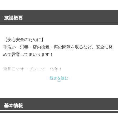
施設概要
【安心安全のために】
手洗い・消毒・店内換気・席の間隔を取るなど、安全に努
めて営業してまいります！
東川口でオープンして、15年！
沢山のお客様にごひいきにしていただき、日々営業できて
続きを読む
いることへ感謝いたします。
新鮮なお肉を使った串焼き、大阪名物串揚げ、とろとろに
基本情報
煮込んだもつ煮込みなど、
一品一品魂”こめて仕込んでます。仕事帰りに、仲のいい友