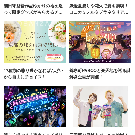
細田守監督作品ゆかりの地を巡
妖怪夏祭りや花火で夏を満喫！
って限定グッズがもらえるチャ
コニカミノルタプラネタリア
ンス！
TOKYO
17種類の彩り豊かなおばんざい
錦糸町PARCOと楽天地を巡る謎
から自由にチョイス！
解き企画が開催！
涼しく過ごせる東京ジョイポリ
三四郎が早解きバトルに挑戦！