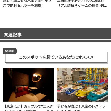
スで絶叫＆ホラーを満喫！
リアル謎解きゲームの舞台"錦糸
町PARCO・楽天地"を巡る！
関連記事
Check!
このスポットを見ている
あなたにオススメ
【東京ほか】カップルで“二人き
子どもが喜ぶ！東京のレストラ