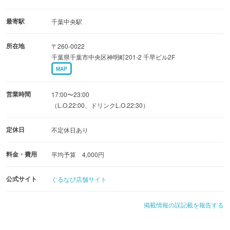
友人、恋人同士、ご夫婦、お一人様、パーティー…にご利
最寄駅
千葉中央駅
用下さい。
所在地
〒260-0022
千葉県千葉市中央区神明町201-2 千早ビル2F
MAP
営業時間
17:00〜23:00
（L.O.22:00、ドリンクL.O.22:30）
定休日
不定休日あり
料金・費用
平均予算 4,000円
公式サイト
ぐるなび店舗サイト
掲載情報の誤記載を報告する