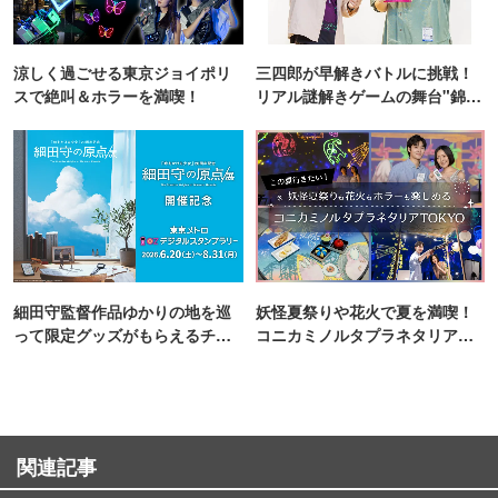
涼しく過ごせる東京ジョイポリ
三四郎が早解きバトルに挑戦！
スで絶叫＆ホラーを満喫！
リアル謎解きゲームの舞台"錦糸
町PARCO・楽天地"を巡る！
細田守監督作品ゆかりの地を巡
妖怪夏祭りや花火で夏を満喫！
って限定グッズがもらえるチャ
コニカミノルタプラネタリア
ンス！
TOKYO
関連記事