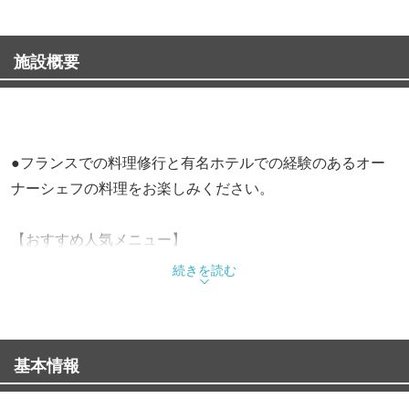
施設概要
●フランスでの料理修行と有名ホテルでの経験のあるオー
ナーシェフの料理をお楽しみください。
【おすすめ人気メニュー】
・スパイスの効いた：パテドカンパーニュ
続きを読む
・じっくりと煮込んだ：牛すじ煮込みフレンチ風
・ふっくらジューシー：数量限定ハンバーグ
・ふわトロ絶品：白のオムライス
基本情報
オーナー厳選のワインも人気！！