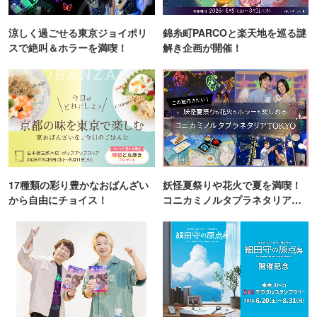
涼しく過ごせる東京ジョイポリ
錦糸町PARCOと楽天地を巡る謎
スで絶叫＆ホラーを満喫！
解き企画が開催！
17種類の彩り豊かなおばんざい
妖怪夏祭りや花火で夏を満喫！
から自由にチョイス！
コニカミノルタプラネタリア
TOKYO