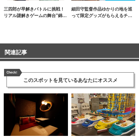
三四郎が早解きバトルに挑戦！
細田守監督作品ゆかりの地を巡
リアル謎解きゲームの舞台"錦糸
って限定グッズがもらえるチャ
町PARCO・楽天地"を巡る！
ンス！
関連記事
Check!
このスポットを見ている
あなたにオススメ