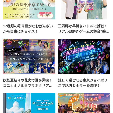
17種類の彩り豊かなおばんざい
三四郎が早解きバトルに挑戦！
から自由にチョイス！
リアル謎解きゲームの舞台"錦糸
町PARCO・楽天地"を巡る！
妖怪夏祭りや花火で夏を満喫！
涼しく過ごせる東京ジョイポリ
コニカミノルタプラネタリア
スで絶叫＆ホラーを満喫！
TOKYO