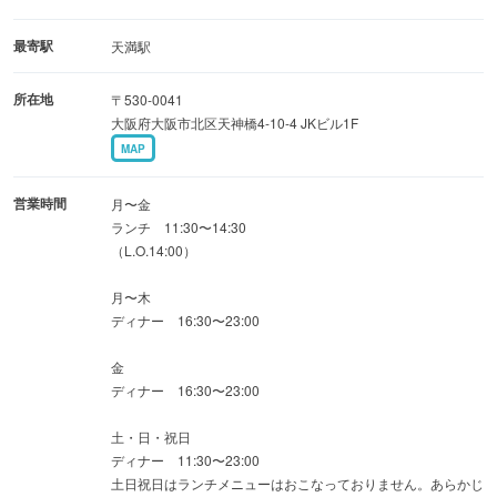
辛いの・パクチーが苦手な方はご相談ください！
最寄駅
天満駅
タイビール以外にも世界のビールをご用意！ タイのウイ
所在地
〒530-0041
スキーやタイ米の焼酎、パクチーやレモングラスのサワー
大阪府大阪市北区天神橋4-10-4 JKビル1F
などラインナップも豊富♪タイ料理との相性◎◎◎ お得
MAP
な飲み放題もございます！
営業時間
月〜金
おしゃれなアジアン雰囲気の空間で
ランチ 11:30〜14:30
（L.O.14:00）
心も体もリフレッシュ♪タイ気分を満喫しよう
月〜木
ディナー 16:30〜23:00
金
ディナー 16:30〜23:00
土・日・祝日
ディナー 11:30〜23:00
土日祝日はランチメニューはおこなっておりません。あらかじ