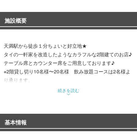
施設概要
天満駅から徒歩１分ちょいと好立地★
タイの一軒家を改造したようなカラフルな2階建てのお店♪
テーブル席とカウンター席をご用意しております♪
※2階貸し切り10名様〜20名様 飲み放題コースは2名様よ
り承ります。
続きを読む
本場の食材を使用したタイ料理や屋台ご飯を提供◎名物プ
ーニムパッポンカリーは絶対に食べてほしい一品！唐辛子
やナンプラーでアレンジ可能。
基本情報
本格料理をお手軽価格で楽しめるのは、独自のルートで本
場の食材を仕入れているから！