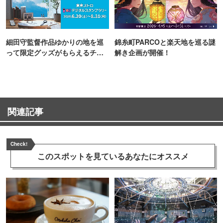
細田守監督作品ゆかりの地を巡
錦糸町PARCOと楽天地を巡る謎
って限定グッズがもらえるチャ
解き企画が開催！
ンス！
関連記事
Check!
このスポットを見ている
あなたにオススメ