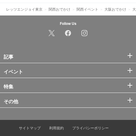
レッツエンジョイ東京
関西おでかけ
関西イベント
大阪おでかけ
大
Follow Us
記事
イベント
特集
その他
サイトマップ
利用規約
プライバシーポリシー