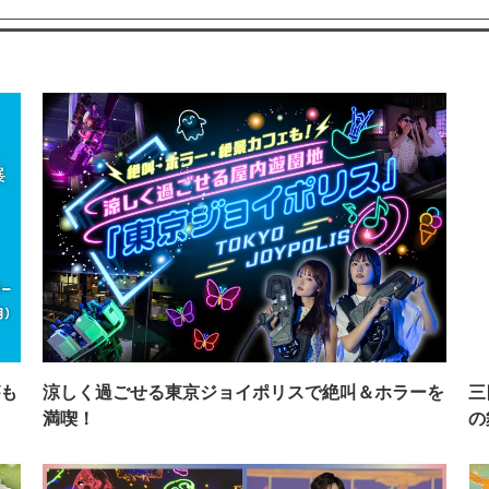
も
涼しく過ごせる東京ジョイポリスで絶叫＆ホラーを
三
満喫！
の