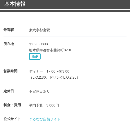
基本情報
◆全席テーブル席の53席と大人数でも問題無く入れます！
各種ご宴会、歓送迎会、女子会、合コン、二次会まで幅広
くご利用いただけます♪
最寄駅
東武宇都宮駅
◆食べ放題やお好み焼き、もんじゃ焼き、玉子焼き、クレ
所在地
〒320-0803
ープといった、
栃木県宇都宮市曲師町3-10
鉄板で焼きアツアツをみんなで楽しみ味わえるお店です！
MAP
ソースや出汁の良い香りと味のアクセントになるトッピン
グ、豊富なドリンクもご用意しています。
営業時間
ディナー 17:00〜翌3:00
（L.O.2:30、ドリンクL.O.2:30）
定休日
不定休日あり
料金・費用
平均予算 3,000円
公式サイト
ぐるなび店舗サイト