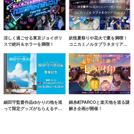
涼しく過ごせる東京ジョイポリ
妖怪夏祭りや花火で夏を満喫！
スで絶叫＆ホラーを満喫！
コニカミノルタプラネタリア
TOKYO
細田守監督作品ゆかりの地を巡
錦糸町PARCOと楽天地を巡る謎
って限定グッズがもらえるチャ
解き企画が開催！
ンス！