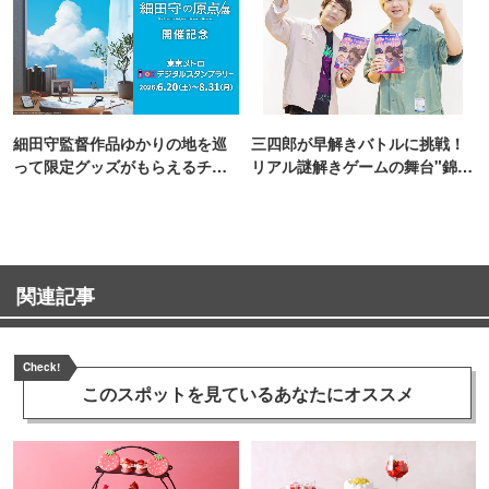
細田守監督作品ゆかりの地を巡
三四郎が早解きバトルに挑戦！
って限定グッズがもらえるチャ
リアル謎解きゲームの舞台"錦糸
ンス！
町PARCO・楽天地"を巡る！
関連記事
Check!
このスポットを見ている
あなたにオススメ