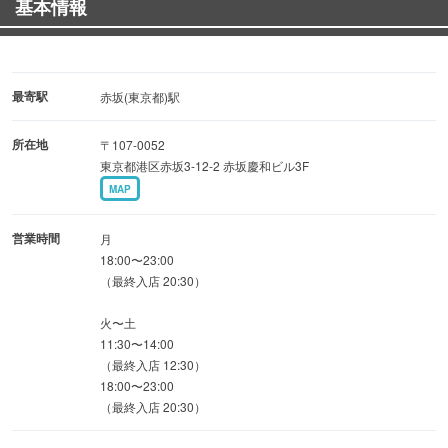
基本情報
献立は全コース月替わりです。
【10000円コース】季節のお料理9品
最寄駅
赤坂(東京都)駅
所在地
〒107-0052
【7000円コース】季節のお料理8品
東京都港区赤坂3-12-2 赤坂慶和ビル3F
MAP
【5000円コース】季節のお料理6品
営業時間
月
18:00〜23:00
（最終入店 20:30）
火〜土
11:30〜14:00
（最終入店 12:30）
18:00〜23:00
（最終入店 20:30）