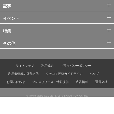
記事
イベント
特集
その他
サイトマップ
利用規約
プライバシーポリシー
利用者情報の外部送信
クチコミ投稿ガイドライン
ヘルプ
お問い合わせ
プレスリリース・情報提供
広告掲載
運営会社
© Tokyo Metro Co., Ltd. & Let’s ENJOY TOKYO, Inc.