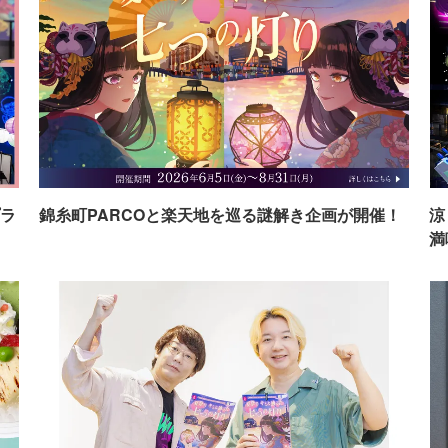
ラ
錦糸町PARCOと楽天地を巡る謎解き企画が開催！
涼
満