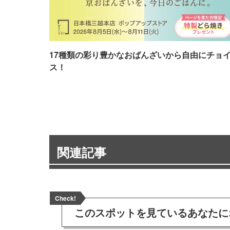
17種類の彩り豊かなおばんざいから自由にチョ
ス！
関連記事
Check!
このスポットを見ている
あなたに