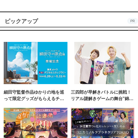
ピックアップ
PR
細田守監督作品ゆかりの地を巡
三四郎が早解きバトルに挑戦！
って限定グッズがもらえるチャ
リアル謎解きゲームの舞台"錦糸
ンス！
町PARCO・楽天地"を巡る！