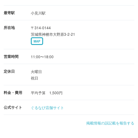
おしゃれな店内はカウンター席もあるので、お一人さまに
もオススメです♪
最寄駅
小見川駅
所在地
〒314-0144
茨城県神栖市大野原3-2-21
MAP
営業時間
11:00〜18:00
定休日
火曜日
祝日
料金・費用
平均予算 1,500円
公式サイト
ぐるなび店舗サイト
掲載情報の誤記載を報告する