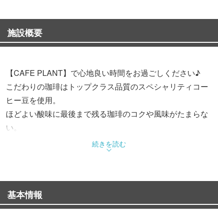
施設概要
【CAFE PLANT】で心地良い時間をお過ごしください♪
こだわりの珈琲はトップクラス品質のスペシャリティコー
ヒー豆を使用。
ほどよい酸味に最後まで残る珈琲のコクや風味がたまらな
い。
他にもドリンクメニューは20種類以上!!テイクアウトも
続きを読む
OK！
ランチには、1頭買いしている千葉県産銘柄豚「林SPF」
基本情報
を使用！
どれも味はもちろん、見た目にも美味しい♪