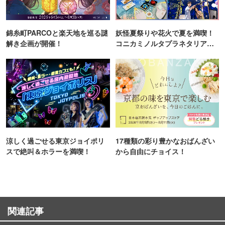
錦糸町PARCOと楽天地を巡る謎
妖怪夏祭りや花火で夏を満喫！
解き企画が開催！
コニカミノルタプラネタリア
TOKYO
涼しく過ごせる東京ジョイポリ
17種類の彩り豊かなおばんざい
スで絶叫＆ホラーを満喫！
から自由にチョイス！
関連記事