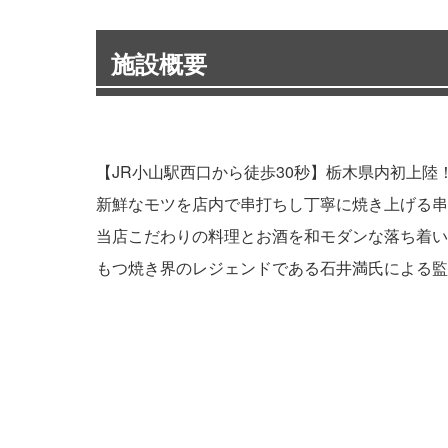
施設概要
【JR小山駅西口から徒歩30秒】栃木県内初上
新鮮なモツを店内で串打ちし丁寧に焼き上げる串
当店こだわりの料理とお酒を和モダンな落ち着い
もつ焼き界のレジェンドである石井満氏による監