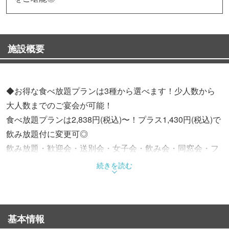
施設概要
◆お得な食べ放題プランは3種から選べます！少人数から
大人数までのご宴会が可能！
食べ放題プランは2,838円(税込)〜！プラス1,430円(税込)で
飲み放題付に変更可◎
飲み放題・歓迎会・送別会・女子会・飲み会・同窓会・フ
ァミリーなど
続きを読む
様々なシーンでお得に炭火焼肉宴会をお楽しみいただけま
す！
基本情報
◆リーズナブルで豊富なメニュー