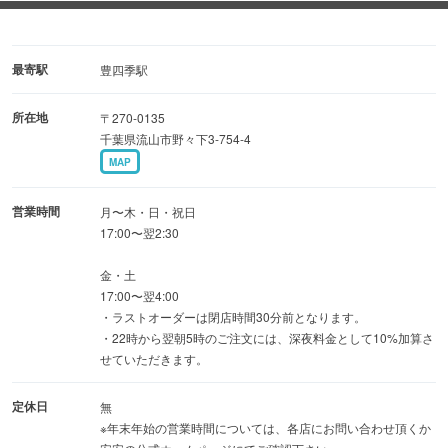
牛肉、豚肉、鶏肉はもちろん、海鮮や野菜、そしてデザー
トまで多彩なメニューをご提供！
カルビやロース、ホルモンなど、肉好きにはたまらないラ
最寄駅
豊四季駅
インナップをご堪能いただけます◎
所在地
〒270-0135
千葉県流山市野々下3-754-4
◆アットホームな店内
MAP
店内はカジュアルで明るい雰囲気！
小人数から大人数のご宴会やカップルやお子様連れも気兼
営業時間
月〜木・日・祝日
ねなくお食事いただけます！
17:00〜翌2:30
金・土
◆駅近！アクセス良好◎
17:00〜翌4:00
仕事帰りやお買い物途中に、同僚や友人などとお気軽にお
・ラストオーダーは閉店時間30分前となります。
・22時から翌朝5時のご注文には、深夜料金として10%加算さ
立ち寄りください！
せていただきます。
定休日
無
※年末年始の営業時間については、各店にお問い合わせ頂くか