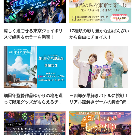
涼しく過ごせる東京ジョイポリ
17種類の彩り豊かなおばんざい
スで絶叫＆ホラーを満喫！
から自由にチョイス！
細田守監督作品ゆかりの地を巡
三四郎が早解きバトルに挑戦！
って限定グッズがもらえるチャ
リアル謎解きゲームの舞台"錦糸
ンス！
町PARCO・楽天地"を巡る！