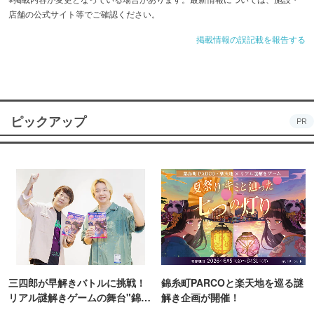
店舗の公式サイト等でご確認ください。
掲載情報の誤記載を報告する
ピックアップ
PR
三四郎が早解きバトルに挑戦！
錦糸町PARCOと楽天地を巡る謎
リアル謎解きゲームの舞台"錦糸
解き企画が開催！
町PARCO・楽天地"を巡る！