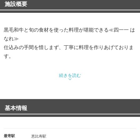
施設概要
黒毛和牛と旬の食材を使った料理が堪能できる≪四一一 は
なれ≫
仕込みの手間を惜しまず、丁寧に料理を作りあげておりま
す。
白と黒を基調とした店内は、ゆったりと寛げる落ち着いた
続きを読む
空間で、
6名様からご使用いただける個室も完備しており、女子会
や接待などに幅広くご利用いただいております。
基本情報
都心・恵比寿にいながらも穏やかなひと時をぜひお過ごし
下さい。
最寄駅
恵比寿駅