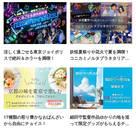
涼しく過ごせる東京ジョイポリ
妖怪夏祭りや花火で夏を満喫！
スで絶叫＆ホラーを満喫！
コニカミノルタプラネタリア
TOKYO
17種類の彩り豊かなおばんざい
細田守監督作品ゆかりの地を巡
から自由にチョイス！
って限定グッズがもらえるチャ
ンス！