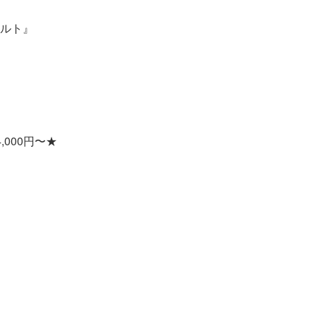
ルト』
000円〜★