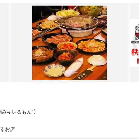
噛みキレるもん"】
るお店