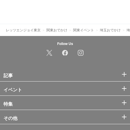
レッツエンジョイ東京
関東おでかけ
関東イベント
埼玉おでかけ
埼
Follow Us
記事
イベント
特集
その他