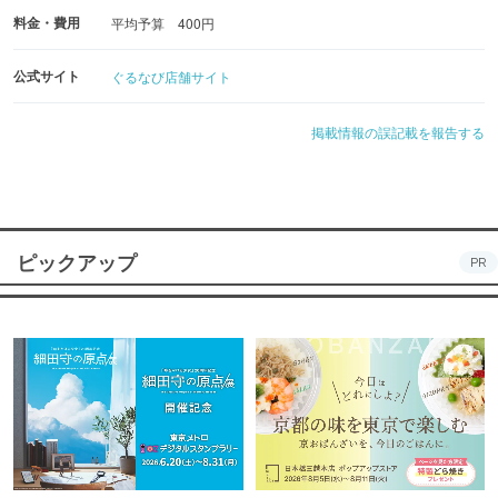
スイーツはバスクチーズケーキやプリンなど380円〜
料金・費用
平均予算 400円
公式サイト
ぐるなび店舗サイト
火曜〜金曜 11:30〜15:00
掲載情報の誤記載を報告する
土曜 11:00〜15:00
ただし売切次第終了
ピックアップ
PR
電話にてお取り置き承ります。