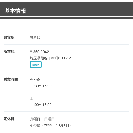
メニューは7〜10種類
基本情報
週替わりなので、何度も通いたくなるお店です。
最寄駅
熊谷駅
所在地
〒360-0042
惣菜コッペは400〜500円、サラダセット(平日限定)＋100
埼玉県熊谷市本町2-112-2
円
MAP
デザートコッペは280〜380円
営業時間
火〜金
11:30〜15:00
季節限定『揚げパンアイス』は380円、選べるトッピング
土
+50円
11:00〜15:00
定休日
月曜日・日曜日
その他（2022年10月1日）