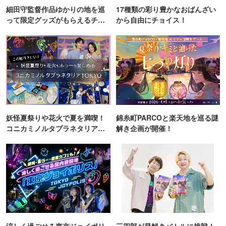
細田守監督作品ゆかりの地を巡
17種類の彩り豊かなおばんざい
って限定グッズがもらえるチャ
から自由にチョイス！
ンス！
妖怪夏祭りや花火で夏を満喫！
錦糸町PARCOと楽天地を巡る謎
コニカミノルタプラネタリア
解き企画が開催！
TOKYO
涼しく過ごせる東京ジョイポリ
三四郎が早解きバトルに挑戦！