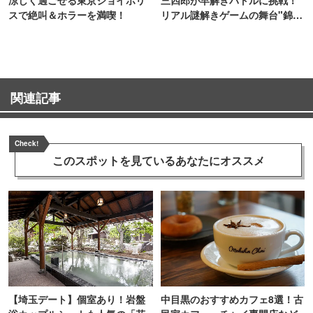
スで絶叫＆ホラーを満喫！
リアル謎解きゲームの舞台"錦糸
町PARCO・楽天地"を巡る！
関連記事
Check!
このスポットを見ている
あなたにオススメ
【埼玉デート】個室あり！岩盤
中目黒のおすすめカフェ8選！古