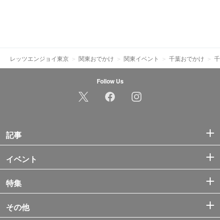
レッツエンジョイ東京
関東おでかけ
関東イベント
千葉おでかけ
千
Follow Us
記事
イベント
特集
その他