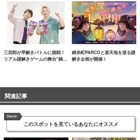
三四郎が早解きバトルに挑戦！
錦糸町PARCOと楽天地を巡る謎
リアル謎解きゲームの舞台"錦糸
解き企画が開催！
町PARCO・楽天地"を巡る！
関連記事
Check!
このスポットを見ている
あなたにオススメ