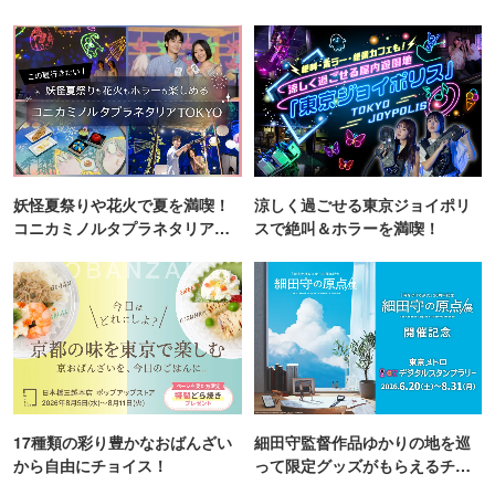
妖怪夏祭りや花火で夏を満喫！
涼しく過ごせる東京ジョイポリ
コニカミノルタプラネタリア
スで絶叫＆ホラーを満喫！
TOKYO
17種類の彩り豊かなおばんざい
細田守監督作品ゆかりの地を巡
から自由にチョイス！
って限定グッズがもらえるチャ
ンス！