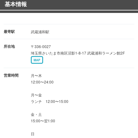
基本情報
宝島コース【7品】4,000円
・九州魚刺身二種と鶏白湯の牛ホルモン焼の付いた屋久島
コース【7品】5,000円
最寄駅
武蔵浦和駅
≪おすすめ≫
所在地
〒336-0027
・地どり炭火焼
埼玉県さいたま市南区沼影1-8-17 武蔵浦和ラーメン館2F
炭火の香りが食欲をそそる！
MAP
・博多名物 自慢のもつ鍋
もつの旨味が野菜やスープに広がるもつ鍋♪
営業時間
月〜木
12:00〜24:00
月〜金
ランチ 12:00〜15:00
金・土
15:00〜翌1:00
日