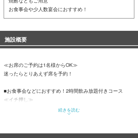
焼酎などもご用意
お食事会や少人数宴会におすすめ！
施設概要
≪お席のご予約は1名様からOK≫
迷ったらとりあえず席を予約！
■お食事会などにおすすめ！2時間飲み放題付きコース
≪イチ押し≫
・名物地どり炭火焼と濃厚醬油出汁のもつ鍋の付いた喜界
続きを読む
島コース【8品】6,000円
≪人気コース≫
・鰹の和風カルパッチョと若鶏の塩レモン旨塩焼の付いた