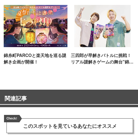
TOKYO
錦糸町PARCOと楽天地を巡る謎
三四郎が早解きバトルに挑戦！
解き企画が開催！
リアル謎解きゲームの舞台"錦糸
町PARCO・楽天地"を巡る！
関連記事
Check!
このスポットを見ている
あなたにオススメ