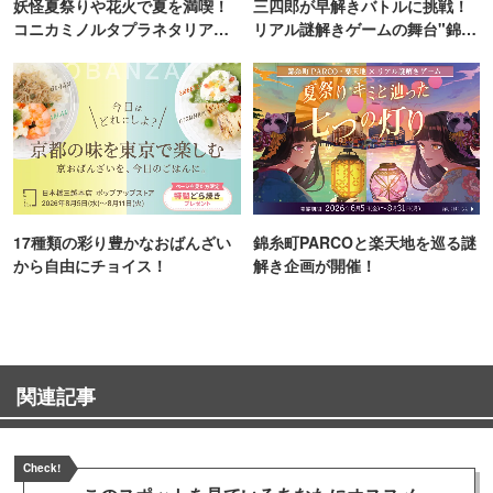
妖怪夏祭りや花火で夏を満喫！
三四郎が早解きバトルに挑戦！
コニカミノルタプラネタリア
リアル謎解きゲームの舞台"錦糸
TOKYO
町PARCO・楽天地"を巡る！
17種類の彩り豊かなおばんざい
錦糸町PARCOと楽天地を巡る謎
から自由にチョイス！
解き企画が開催！
関連記事
Check!