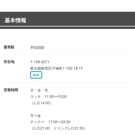
ます。
ソムリエ厳選のワインと一緒に味わえば、思わず笑顔がこ
基本情報
ぼれます♪
店内は車椅子やベビーカーも入りやすい広々とした設計
で、
最寄駅
早稲田駅
小型ペット連れ可能なオープンテラスも完備。
所在地
〒169-0071
25名様以上での貸切にも対応しており、女子会から歓送迎
東京都新宿区戸塚町1-102-18 1F
会まであらゆるシーンで大活躍。
MAP
温かくて美味しい時間をお約束します。
営業時間
月・水・木
【コース】
ランチ 11:30〜15:00
（L.O.14:30）
飲み放題付きのコースを5,000円よりご用意いたしておりま
す！
月〜金
最大3時間飲み放題付きもございます。
ディナー 17:00〜22:30
（L.O.21:00、ドリンクL.O.21:30）
シーンやシチュエーションに応じてお選びください♪