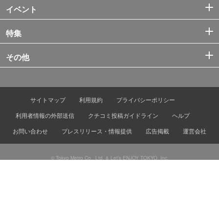
イベント
特集
その他
サイトマップ
利用規約
プライバシーポリシー
利用者情報の外部送信
クチコミ投稿ガイドライン
ヘルプ
お問い合わせ
プレスリリース・情報提供
広告掲載
運営会社
© Tokyo Metro Co., Ltd. & Let’s ENJOY TOKYO, Inc.