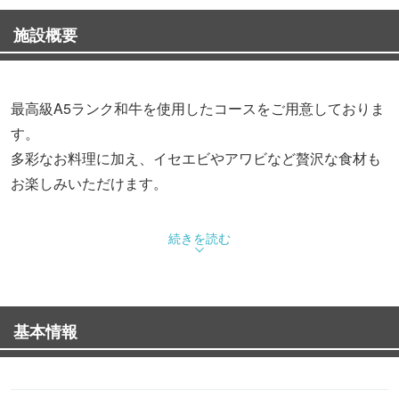
施設概要
最高級A5ランク和牛を使用したコースをご用意しておりま
す。
多彩なお料理に加え、イセエビやアワビなど贅沢な食材も
お楽しみいただけます。
記念日には、事前のご予約で「HappyBirthday」
続きを読む
「HappyAnniversary」など、お好きなメッセージを添えた
プレートもご用意可能です。
基本情報
12/24・25日はChristmasコースのみのご案内となります。
店休日は、当店Instagram（kyoto.grow）にてご案内してお