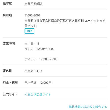
りますのでご確認ください。
最寄駅
京都河原町駅
所在地
〒600-8001
【お問合せ】
京都府京都市下京区四条通河原町東入真町88 ユーイットゥ池
メールアドレス
善ビルB1
[grow.kyoto@gmail.com](mailto:grow.kyoto@gmail.com)
MAP
ご不明点・ご相談等がございましたら、お電話でもお気軽
にご連絡ください。
営業時間
土・日・祝
ランチ 12:00〜14:00
075-256-2291
ディナー 17:00〜22:00
定休日
不定休日あり
料金・費用
平均予算 12,000円
公式サイト
ぐるなび店舗サイト
掲載情報の誤記載を報告する