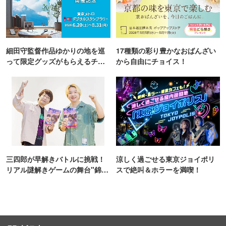
細田守監督作品ゆかりの地を巡
17種類の彩り豊かなおばんざい
って限定グッズがもらえるチャ
から自由にチョイス！
ンス！
三四郎が早解きバトルに挑戦！
涼しく過ごせる東京ジョイポリ
リアル謎解きゲームの舞台"錦糸
スで絶叫＆ホラーを満喫！
町PARCO・楽天地"を巡る！