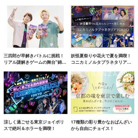
ンス！
三四郎が早解きバトルに挑戦！
妖怪夏祭りや花火で夏を満喫！
リアル謎解きゲームの舞台"錦糸
コニカミノルタプラネタリア
町PARCO・楽天地"を巡る！
TOKYO
涼しく過ごせる東京ジョイポリ
17種類の彩り豊かなおばんざい
スで絶叫＆ホラーを満喫！
から自由にチョイス！