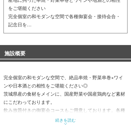
をご堪能ください
完全個室の和モダンな空間で各種御宴会・接待会合・
記念日を…
施設概要
完全個室の和モダンな空間で、絶品串焼・野菜串巻×ワイ
ンや日本酒との相性をご堪能ください◎
茨城県産の食材をメインに、国産野菜や国産鶏肉など素材
にこだわっております。
飲み放題付きの御宴会コースもご用意しております。各種
御宴会・接待会合・記念日にご利用ください。
続きを読む