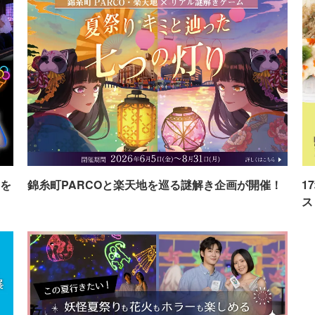
を
錦糸町PARCOと楽天地を巡る謎解き企画が開催！
1
ス