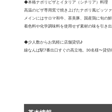
◆本格ナポリピザとイタリア（シチリア）料理
高温のピザ専用窯で焼き上げたナポリ風ピッツァ
メインにはサロマ和牛、茶美豚、国産鶏に旬の鮮
着色料や化学調味料を使用せず素材の味を引き出
◆少人数からお気軽に店舗貸切♪
線なんば駅7番出口すぐの高立地。30名様〜貸切