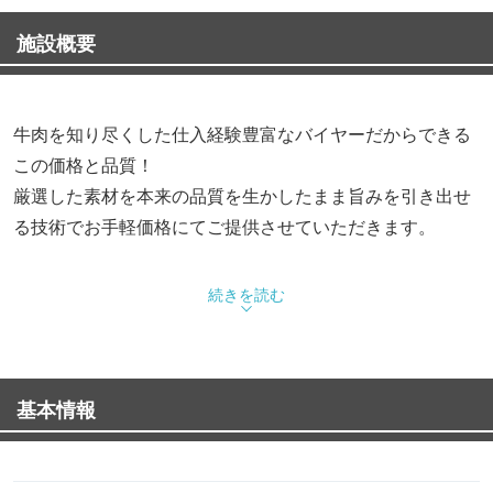
施設概要
牛肉を知り尽くした仕入経験豊富なバイヤーだからできる
この価格と品質！
厳選した素材を本来の品質を生かしたまま旨みを引き出せ
る技術でお手軽価格にてご提供させていただきます。
【新型コロナ感染予防対策について】
続きを読む
当店では、店内の消毒や換気を始め、仕切板の設置、スタ
ッフのマスク着用・手洗いうがいの徹底など、万全の感染
予防対策を行なっております。
基本情報
※お客様へのお願い
体調不良のお客様はご来店をお控え頂きますようお願い申
し上げます。