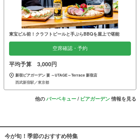
東宝ビル前！クラフトビールと手ぶらBBQを屋上で堪能
空席確認・予約
平均予算 3,000円
新宿ビアガーデン 宴 ～UTAGE～Terrace 新宿店
西武新宿駅／東京都
他の
バーベキュー
/
ビアガーデン
情報を見る
今が旬！季節のおすすめ特集