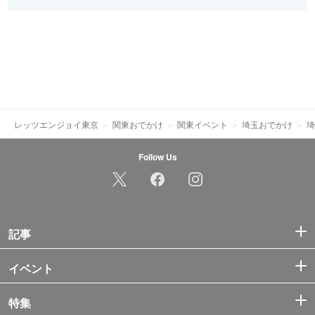
レッツエンジョイ東京
関東おでかけ
関東イベント
埼玉おでかけ
埼
Follow Us
記事
イベント
特集