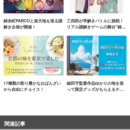
錦糸町PARCOと楽天地を巡る謎
三四郎が早解きバトルに挑戦！
解き企画が開催！
リアル謎解きゲームの舞台"錦糸
町PARCO・楽天地"を巡る！
17種類の彩り豊かなおばんざい
細田守監督作品ゆかりの地を巡
から自由にチョイス！
って限定グッズがもらえるチャ
ンス！
関連記事