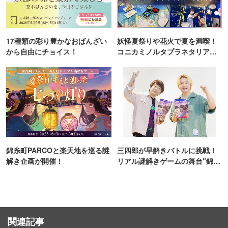
17種類の彩り豊かなおばんざい
妖怪夏祭りや花火で夏を満喫！
から自由にチョイス！
コニカミノルタプラネタリア
TOKYO
錦糸町PARCOと楽天地を巡る謎
三四郎が早解きバトルに挑戦！
解き企画が開催！
リアル謎解きゲームの舞台"錦糸
町PARCO・楽天地"を巡る！
関連記事