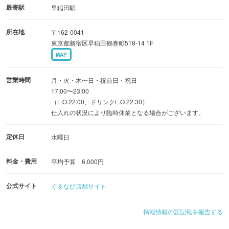
料理との相性を楽しめる日本酒や地酒を選りすぐりご用
最寄駅
早稲田駅
意。
所在地
〒162-0041
お好みに合わせてお楽しみください。
東京都新宿区早稲田鶴巻町518-14 1F
MAP
◆落ち着きのある心地よい空間
店内は照明を抑えた静かな雰囲気で、
営業時間
月・火・木〜日・祝前日・祝日
自然と足を運びたくなる落ち着いた空間。
17:00〜23:00
（L.O.22:00、ドリンクL.O.22:30）
お仕事帰りの一杯から、週末のゆったりとしたお食事ま
仕入れの状況により臨時休業となる場合がございます。
で、
幅広いシーンに寄り添います。
定休日
水曜日
料金・費用
平均予算 6,000円
公式サイト
ぐるなび店舗サイト
掲載情報の誤記載を報告する