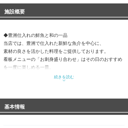
施設概要
◆豊洲仕入れの鮮魚と和の一品
当店では、豊洲で仕入れた新鮮な魚介を中心に、
素材の良さを活かした料理をご提供しております。
看板メニューの「お刺身盛り合わせ」はその日のおすすめ
を一度に楽しめる一皿。
そのほかにも「九条葱とズワイ蟹のコロッケ」や「和風ロ
続きを読む
ーストビーフ」など、
和の趣を大切にした人気の一品をご用意しています。
基本情報
◆料理に寄り添う日本酒・地酒
魚介の旨みをより引き立てる一杯や、
やさしい味わいの和食に寄り添うものなど、