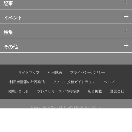
記事
イベント
特集
その他
サイトマップ
利用規約
プライバシーポリシー
利用者情報の外部送信
クチコミ投稿ガイドライン
ヘルプ
お問い合わせ
プレスリリース・情報提供
広告掲載
運営会社
© Tokyo Metro Co., Ltd. & Let’s ENJOY TOKYO, Inc.