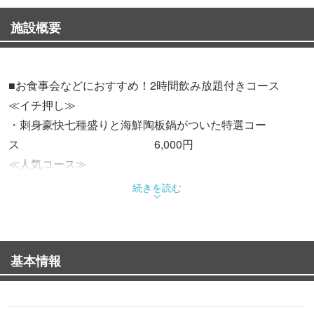
施設概要
■お食事会などにおすすめ！2時間飲み放題付きコース
≪イチ押し≫
・刺身豪快七種盛りと海鮮陶板鍋がついた特選コー
ス 6,000円
≪人気コース≫
・鰹のスパイシー叩きと海老とイカのガーリック陶板焼が
続きを読む
ついたお手軽コース 4,000円
・刺身四種盛りとスタミナ陶板ジンギスカンがついた満足
コース 5,000円
基本情報
【おすすめ料理】
・磯の香りがたまらない！焼きたてを頬張る贅沢『濱焼盛