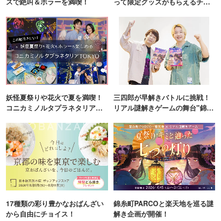
スで絶叫＆ホラーを満喫！
って限定グッズがもらえるチャ
ンス！
妖怪夏祭りや花火で夏を満喫！
三四郎が早解きバトルに挑戦！
コニカミノルタプラネタリア
リアル謎解きゲームの舞台"錦糸
TOKYO
町PARCO・楽天地"を巡る！
17種類の彩り豊かなおばんざい
錦糸町PARCOと楽天地を巡る謎
から自由にチョイス！
解き企画が開催！