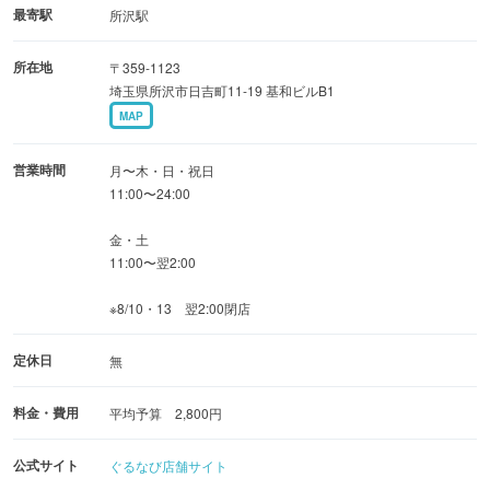
り合せ』2,748円
最寄駅
所沢駅
・イチオシ！海の幸を贅沢に盛り付け『豪快刺身八種盛
所在地
〒359-1123
り』2,198円
埼玉県所沢市日吉町11-19 基和ビルB1
MAP
お得なクーポンも忘れずにチェック
お得に！楽しく！当店をご利用ください
営業時間
月〜木・日・祝日
11:00〜24:00
金・土
11:00〜翌2:00
※8/10・13 翌2:00閉店
定休日
無
料金・費用
平均予算 2,800円
公式サイト
ぐるなび店舗サイト